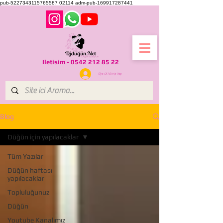
pub-5227343115765587
02114
adm-pub-169917287441
Iletisim -
0542 212 85 22
Üye Ol l Giriş Yap
Blog
Düğün için yapılacaklar
Tüm Yazılar
Düğün haftası
yapılacaklar
Topluluğunuz
Düğün
Youtube Kanalımız