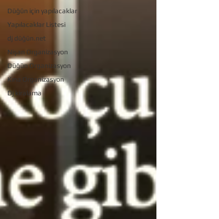
Düğün için yapılacaklar
Yapılacaklar Listesi
dj düğün.net
Nişan Organizasyon
Düğün Organizasyon
Kına Organizasyon
Dj kiralama