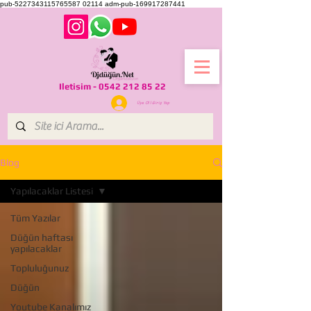
pub-5227343115765587
02114
adm-pub-169917287441
Iletisim -
0542 212 85 22
Üye Ol l Giriş Yap
Blog
Yapılacaklar Listesi
Tüm Yazılar
Düğün haftası
yapılacaklar
Topluluğunuz
Düğün
Youtube Kanalımız