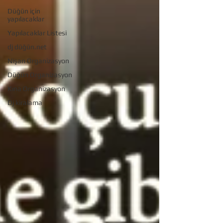
Düğün için
yapılacaklar
Yapılacaklar Listesi
dj düğün.net
Nişan Organizasyon
Düğün Organizasyon
Kına Organizasyon
Dj kiralama